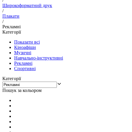
/
Широкоформатний друк
/
Плакати
/
Рекламні
Категорії
Показати всі
Кіноафіши
Музичні
Навчально-інструктивні
Рекламні
Спортивні
Категорії
Пошук за кольором