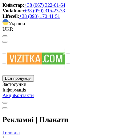
Київстар:
+38 (067) 322-61-64
Vodafone:
+38 (050) 315-23-33
Lifecell:
+38 (093) 170-41-51
Україна
UKR
Вся продукція
Застосунки
Інформація
Акції
Контакти
Рекламні | Плакати
Головна