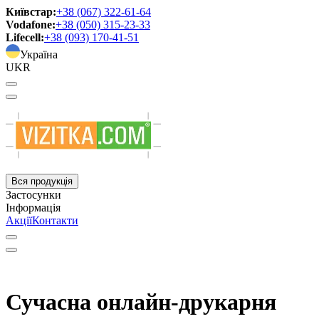
Київстар:
+38 (067) 322-61-64
Vodafone:
+38 (050) 315-23-33
Lifecell:
+38 (093) 170-41-51
Україна
UKR
Вся продукція
Застосунки
Інформація
Акції
Контакти
Сучасна онлайн-друкарня