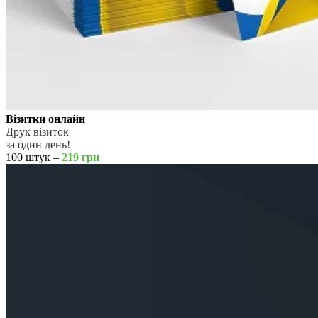
Візитки онлайн
Друк візиток
за один день!
100 штук –
219 грн