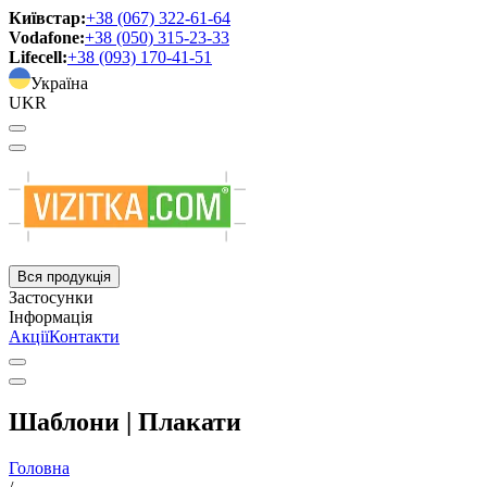
Київстар:
+38 (067) 322-61-64
Vodafone:
+38 (050) 315-23-33
Lifecell:
+38 (093) 170-41-51
Україна
UKR
Вся продукція
Застосунки
Інформація
Акції
Контакти
Шаблони | Плакати
Головна