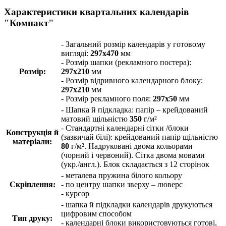
Характеристики квартальних календарів
"Компакт"
- Загальний розмір календарів у готовому
вигляді:
297х470
мм
- Розмір шапки (рекламного постера):
Розмір:
297х210
мм
- Розмір відривного календарного блоку:
297х210
мм
- Розмір рекламного поля:
297х50
мм
- Шапка й підкладка: папір – крейдований
матовий щільністю
350
г/м²
- Стандартні календарні сітки /блоки
Конструкція й
(зазвичай білі): крейдований папір щільністю
матеріали:
80
г/м². Надруковані двома кольорами
(чорний і червоний). Сітка двома мовами
(укр./англ.). Блок складається з 12 сторінок
- металева пружина білого кольору
Скріплення:
- по центру шапки зверху – люверс
- курсор
- шапка й підкладки календарів друкуються
цифровим способом
Тип друку:
- календарні блоки використовуються готові,