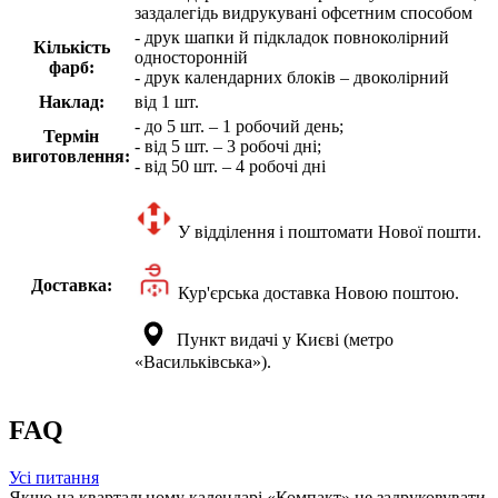
заздалегідь видрукувані офсетним способом
- друк шапки й підкладок повноколірний
Кількість
односторонній
фарб:
- друк календарних блоків – двоколірний
Наклад:
від 1 шт.
- до 5 шт. – 1 робочий день;
Термін
- від 5 шт. – 3 робочі дні;
виготовлення:
- від 50 шт. – 4 робочі дні
У відділення і поштомати Нової пошти.
Доставка:
Кур'єрська доставка Новою поштою.
Пункт видачі у Києві (метро
«Васильківська»).
FAQ
Усі питання
Якщо на квартальному календарі «Компакт» не задруковувати