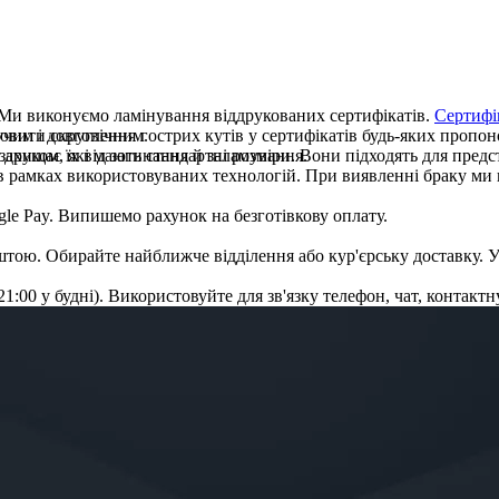
 Ми виконуємо ламінування віддрукованих сертифікатів.
Сертифі
учим і довговічним.
вити скруглення гострих кутів у сертифікатів будь-яких пропоно
захищає їх від загинання й заламування.
 друком, які мають стандартні розміри. Вони підходять для пред
 в рамках ви­користовуваних тех­но­ло­гій. При вияв­ленні браку м
le Pay. Випише­мо рахунок на без­готівкову опла­ту.
ю. Оби­рай­те найближче від­­­­­ді­лен­­ня або кур'єр­ську до­­ставку.
21:00 у будні). Використовуйте для зв'язку телефон, чат, кон­такт­