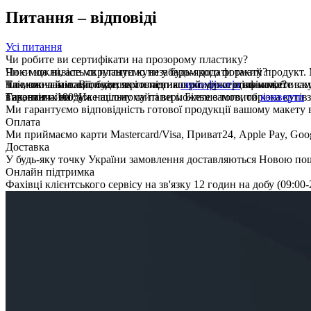
Питання – відповіді
Усі питання
Чи робите ви сертифікати на прозорому пластику?
Поки що ні, але ми плануємо незабаром додати такий продукт.
Чи є можливість скругляти кути у будь-якого формату?
плівкою ламінації, буде, як і пластиковий, дуже щільним, блиск
Так, звичайно. В опціях замовлення
Чи можна замовити конверти під наш розмір сертифікатів?
сертифікатів
ви можете замо
виконаних на дуже щільному папері. Більше того, обрізка кутів 
Так, звичайно. На нашому сайті ви можете замовити
Гарантія – 100%
конверти
з
Ми гарантуємо від­повід­ність го­тової про­дукції вашому макету
Оплата
Ми приймаємо карти Mastercard/
Visa, Приват24, Apple Pay, Goog
Доставка
У будь-яку точку України за­мов­лення доставляють­ся Но­вою пош­­­то
Онлайн підтримка
Фахівці клієнтського серві­су на зв'язку 12 годин на добу (09:00-