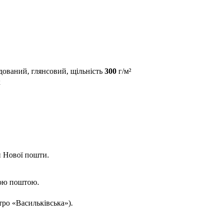
дований, глянсовий, щільність
300
г/м²
к
и Нової пошти.
вою поштою.
тро «Васильківська»).