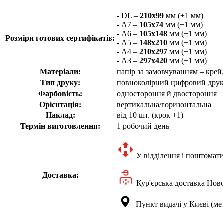
- DL –
210х99
мм (±1 мм)
- А7 –
105х74
мм (±1 мм)
- А6 –
105х148
мм (±1 мм)
Розміри готових сертифікатів:
- А5 –
148х210
мм (±1 мм)
- А4 –
210х297
мм (±1 мм)
- А3 –
297х420
мм (±1 мм)
Матеріали:
папір за замовчуванням – крей
Тип друку:
повноколірний цифровий дру
Фарбовість:
одностороння й двостороння
Орієнтація:
вертикальна/горизонтальна
Наклад:
від 10 шт. (крок +1)
Термін виготовлення:
1 робочий день
У відділення і поштомат
Доставка:
Кур'єрська доставка Но
Пункт видачі у Києві (ме