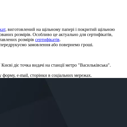
кат
, виготовлений на щільному папері і покритий щільною
ваних розмірів. Особливо це актуально для сертифікатів,
ставлених розмірів
сертифікатів
.
и пере­друкуємо замовлен­ня або повернемо гроші.
 У Києві діє точка ви­дачі на станції метро "Василь­ків­ська".
ну форму, e-mail, сторінки в соціальних мережах.