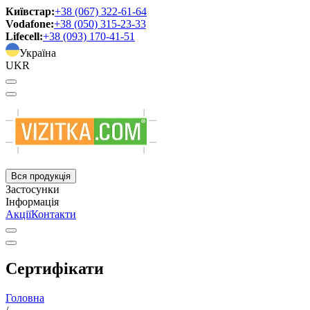
Київстар:
+38 (067) 322-61-64
Vodafone:
+38 (050) 315-23-33
Lifecell:
+38 (093) 170-41-51
Україна
UKR
Вся продукція
Застосунки
Інформація
Акції
Контакти
Сертифікати
Головна