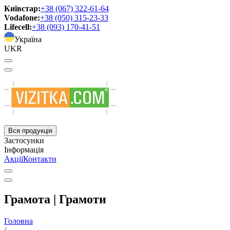
Київстар:
+38 (067) 322-61-64
Vodafone:
+38 (050) 315-23-33
Lifecell:
+38 (093) 170-41-51
Україна
UKR
Вся продукція
Застосунки
Інформація
Акції
Контакти
Грамота | Грамоти
Головна