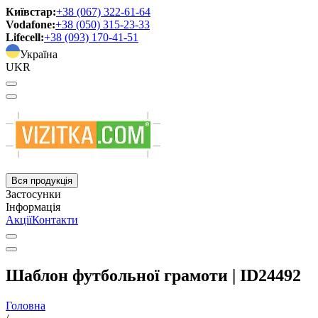
Київстар:
+38 (067) 322-61-64
Vodafone:
+38 (050) 315-23-33
Lifecell:
+38 (093) 170-41-51
Україна
UKR
Вся продукція
Застосунки
Інформація
Акції
Контакти
Шаблон футбольної грамоти | ID24492
Головна