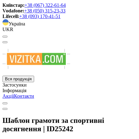
Київстар:
+38 (067) 322-61-64
Vodafone:
+38 (050) 315-23-33
Lifecell:
+38 (093) 170-41-51
Україна
UKR
Вся продукція
Застосунки
Інформація
Акції
Контакти
Шаблон грамоти за спортивні
досягнення | ID25242