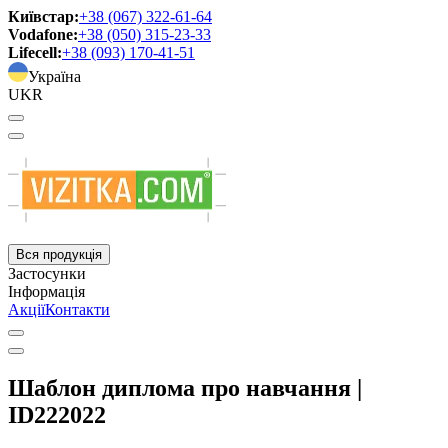
Київстар:
+38 (067) 322-61-64
Vodafone:
+38 (050) 315-23-33
Lifecell:
+38 (093) 170-41-51
Україна
UKR
Вся продукція
Застосунки
Інформація
Акції
Контакти
Шаблон диплома про навчання |
ID222022