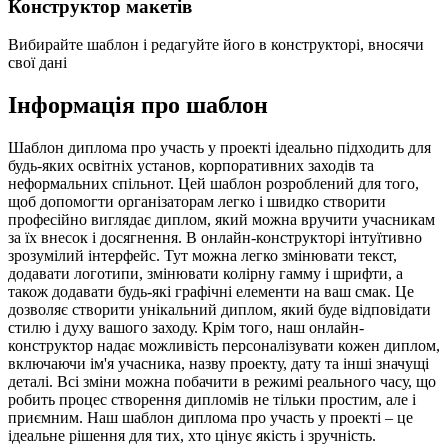
Конструктор макетів
Вибирайте шаблон і редагуйте його в конструкторі, вносячи
свої дані
Інформація про шаблон
Шаблон диплома про участь у проекті ідеально підходить для
будь-яких освітніх установ, корпоративних заходів та
неформальних спільнот. Цей шаблон розроблений для того,
щоб допомогти організаторам легко і швидко створити
професійно виглядає диплом, який можна вручити учасникам
за їх внесок і досягнення. В онлайн-конструкторі інтуїтивно
зрозумілий інтерфейс. Тут можна легко змінювати текст,
додавати логотипи, змінювати колірну гамму і шрифти, а
також додавати будь-які графічні елементи на ваш смак. Це
дозволяє створити унікальний диплом, який буде відповідати
стилю і духу вашого заходу. Крім того, наш онлайн-
конструктор надає можливість персоналізувати кожен диплом,
включаючи ім'я учасника, назву проекту, дату та інші значущі
деталі. Всі зміни можна побачити в режимі реального часу, що
робить процес створення дипломів не тільки простим, але і
приємним. Наш шаблон диплома про участь у проекті – це
ідеальне рішення для тих, хто цінує якість і зручність.