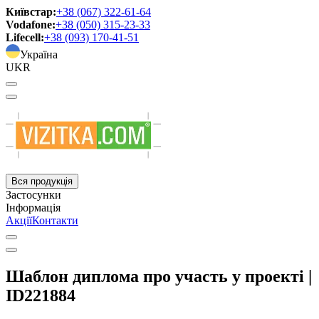
Київстар:
+38 (067) 322-61-64
Vodafone:
+38 (050) 315-23-33
Lifecell:
+38 (093) 170-41-51
Україна
UKR
Вся продукція
Застосунки
Інформація
Акції
Контакти
Шаблон диплома про участь у проекті |
ID221884