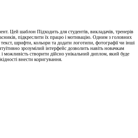
нт. Цей шаблон Підходить для студентів, викладачів, тренерів
учасників, підкреслити їх працю і мотивацію. Одним з головних
 текст, шрифти, кольори та додати логотипи, фотографії чи інші
інтуїтивно зрозумілий інтерфейс дозволить навіть новачкам
 і можливість створити дійсно унікальний диплом, який буде
бхідності внести коригування.