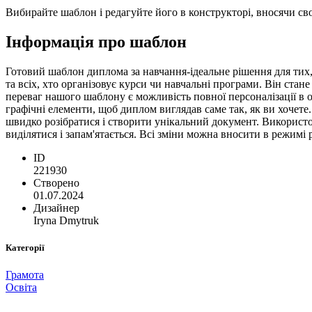
Вибирайте шаблон і редагуйте його в конструкторі, вносячи сво
Інформація про шаблон
Готовий шаблон диплома за навчання-ідеальне рішення для тих,
та всіх, хто організовує курси чи навчальні програми. Він ста
переваг нашого шаблону є можливість повної персоналізації в о
графічні елементи, щоб диплом виглядав саме так, як ви хочете
швидко розібратися і створити унікальний документ. Використ
виділятися і запам'ятається. Всі зміни можна вносити в режимі 
ID
221930
Створено
01.07.2024
Дизайнер
Iryna Dmytruk
Категорії
Грамота
Освіта