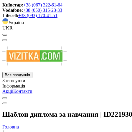
Київстар:
+38 (067) 322-61-64
Vodafone:
+38 (050) 315-23-33
Lifecell:
+38 (093) 170-41-51
Україна
UKR
Вся продукція
Застосунки
Інформація
Акції
Контакти
Шаблон диплома за навчання | ID22193
Головна