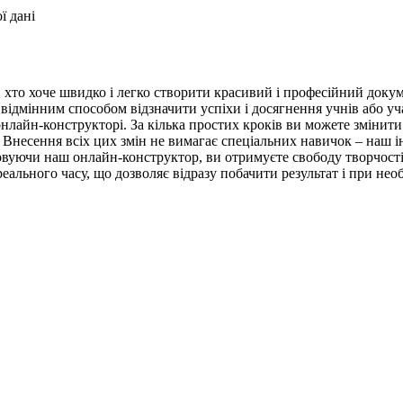
ї дані
 хто хоче швидко і легко створити красивий і професійний докуме
не відмінним способом відзначити успіхи і досягнення учнів або 
нлайн-конструкторі. За кілька простих кроків ви можете змінити
. Внесення всіх цих змін не вимагає спеціальних навичок – наш 
овуючи наш онлайн-конструктор, ви отримуєте свободу творчості
реального часу, що дозволяє відразу побачити результат і при нео