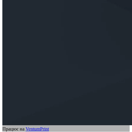
Працює на
VentumPrint