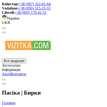
Київстар:
+38 (067) 322-61-64
Vodafone:
+38 (050) 315-23-33
Lifecell:
+38 (093) 170-41-51
Україна
UKR
Вся продукція
Застосунки
Інформація
Акції
Контакти
Пасіка | Бирки
Головна