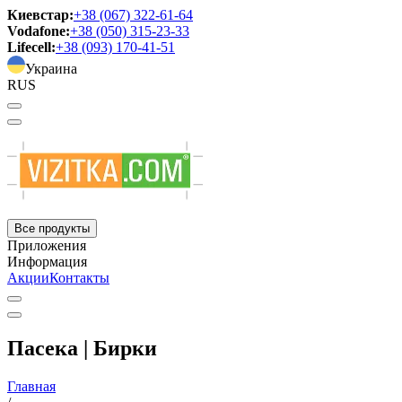
Киевстар:
+38 (067) 322-61-64
Vodafone:
+38 (050) 315-23-33
Lifecell:
+38 (093) 170-41-51
Украина
RUS
Все продукты
Приложения
Информация
Акции
Контакты
Пасека | Бирки
Главная