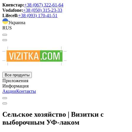
Киевстар:
+38 (067) 322-61-64
Vodafone:
+38 (050) 315-23-33
Lifecell:
+38 (093) 170-41-51
Украина
RUS
Все продукты
Приложения
Информация
Акции
Контакты
Сельское хозяйство | Визитки с
выборочным УФ-лаком