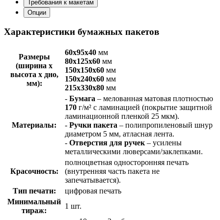
Требования к макетам
Опции
Характеристики бумажных пакетов
60х95х40
мм
Размеры
80х125х60
мм
(ширина х
150х150х60
мм
высота х дно,
150х240х60
мм
мм):
215х330х80
мм
-
Бумага
– мелованная матовая плотностью
170
г/м² с ламинацией (покрытие защитной
ламинационной пленкой 25 мкм).
Материалы:
-
Ручки пакета
– полипропиленовый шнур
диаметром 5 мм, атласная лента.
-
Отверстия для ручек
– усилены
металлическими люверсами/заклепками.
полноцветная односторонняя печать
Красочность:
(внутренняя часть пакета не
запечатывается).
Тип печати:
цифровая печать
Минимальный
1 шт.
тираж: