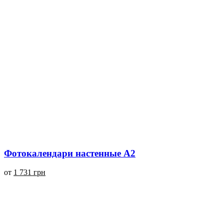
Фотокалендари настенные А2
от
1 731 грн