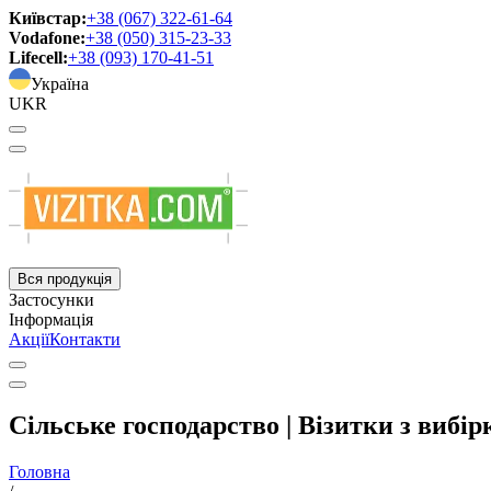
Київстар:
+38 (067) 322-61-64
Vodafone:
+38 (050) 315-23-33
Lifecell:
+38 (093) 170-41-51
Україна
UKR
Вся продукція
Застосунки
Інформація
Акції
Контакти
Сільське господарство | Візитки з виб
Головна