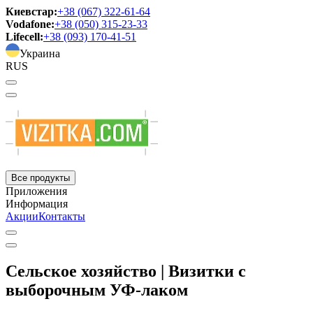
Киевстар:
+38 (067) 322-61-64
Vodafone:
+38 (050) 315-23-33
Lifecell:
+38 (093) 170-41-51
Украина
RUS
Все продукты
Приложения
Информация
Акции
Контакты
Сельское хозяйство | Визитки с
выборочным УФ-лаком