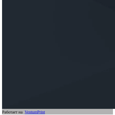
Работает на
VentumPrint