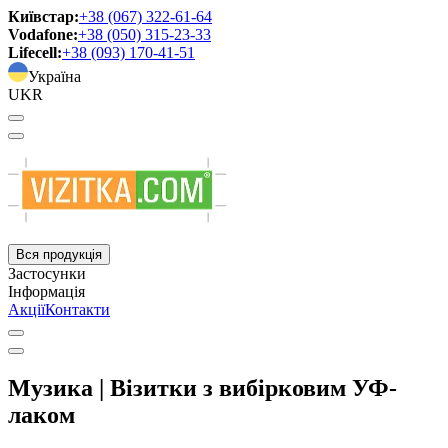
Київстар:
+38 (067) 322-61-64
Vodafone:
+38 (050) 315-23-33
Lifecell:
+38 (093) 170-41-51
Україна
UKR
Вся продукція
Застосунки
Інформація
Акції
Контакти
Музика | Візитки з вибірковим УФ-
лаком