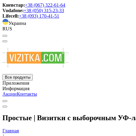
Киевстар:
+38 (067) 322-61-64
Vodafone:
+38 (050) 315-23-33
Lifecell:
+38 (093) 170-41-51
Украина
RUS
Все продукты
Приложения
Информация
Акции
Контакты
Простые | Визитки с выборочным УФ-
Главная