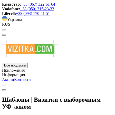
Киевстар:
+38 (067) 322-61-64
Vodafone:
+38 (050) 315-23-33
Lifecell:
+38 (093) 170-41-51
Украина
RUS
Все продукты
Приложения
Информация
Акции
Контакты
Шаблоны | Визитки с выборочным
УФ-лаком