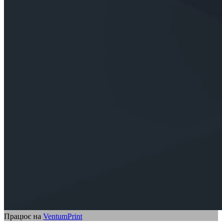
Працює на
VentumPrint