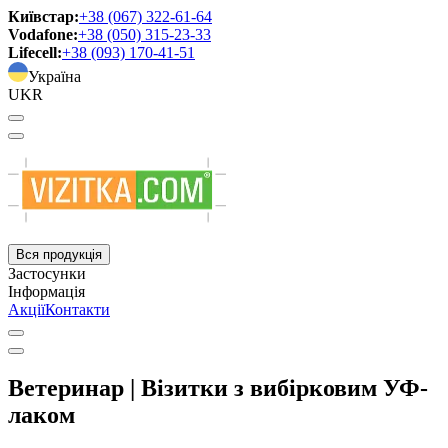
Київстар:
+38 (067) 322-61-64
Vodafone:
+38 (050) 315-23-33
Lifecell:
+38 (093) 170-41-51
Україна
UKR
Вся продукція
Застосунки
Інформація
Акції
Контакти
Ветеринар | Візитки з вибірковим УФ-
лаком