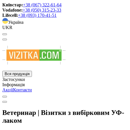
Київстар:
+38 (067) 322-61-64
Vodafone:
+38 (050) 315-23-33
Lifecell:
+38 (093) 170-41-51
Україна
UKR
Вся продукція
Застосунки
Інформація
Акції
Контакти
Ветеринар | Візитки з вибірковим УФ-
лаком