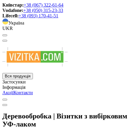
Київстар:
+38 (067) 322-61-64
Vodafone:
+38 (050) 315-23-33
Lifecell:
+38 (093) 170-41-51
Україна
UKR
Вся продукція
Застосунки
Інформація
Акції
Контакти
Деревообробка | Візитки з вибірковим
УФ-лаком