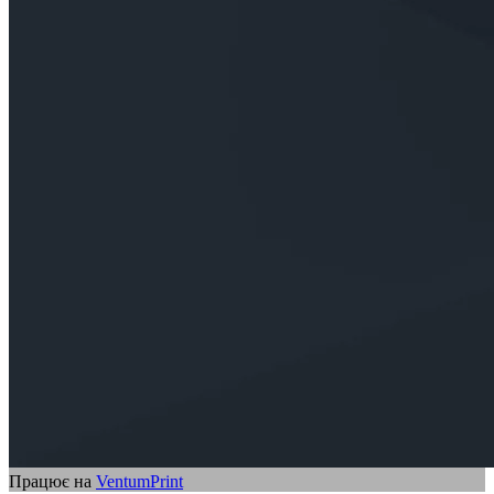
Працює на
VentumPrint