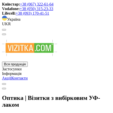
Київстар:
+38 (067) 322-61-64
Vodafone:
+38 (050) 315-23-33
Lifecell:
+38 (093) 170-41-51
Україна
UKR
Вся продукція
Застосунки
Інформація
Акції
Контакти
Оптика | Візитки з вибірковим УФ-
лаком