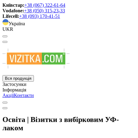
Київстар:
+38 (067) 322-61-64
Vodafone:
+38 (050) 315-23-33
Lifecell:
+38 (093) 170-41-51
Україна
UKR
Вся продукція
Застосунки
Інформація
Акції
Контакти
Освіта | Візитки з вибірковим УФ-
лаком