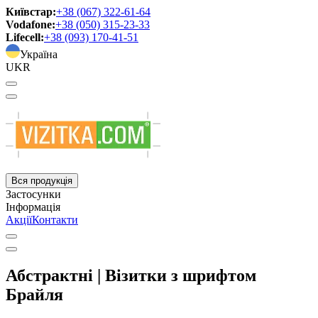
Київстар:
+38 (067) 322-61-64
Vodafone:
+38 (050) 315-23-33
Lifecell:
+38 (093) 170-41-51
Україна
UKR
Вся продукція
Застосунки
Інформація
Акції
Контакти
Абстрактні | Візитки з шрифтом
Брайля