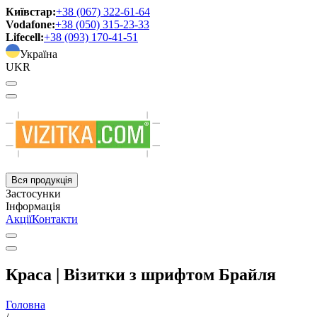
Київстар:
+38 (067) 322-61-64
Vodafone:
+38 (050) 315-23-33
Lifecell:
+38 (093) 170-41-51
Україна
UKR
Вся продукція
Застосунки
Інформація
Акції
Контакти
Краса | Візитки з шрифтом Брайля
Головна