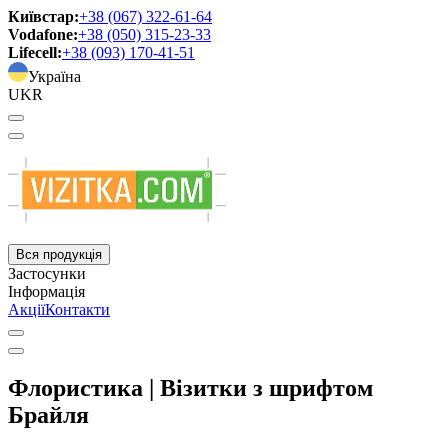
Київстар:
+38 (067) 322-61-64
Vodafone:
+38 (050) 315-23-33
Lifecell:
+38 (093) 170-41-51
Україна
UKR
Вся продукція
Застосунки
Інформація
Акції
Контакти
Флористика | Візитки з шрифтом
Брайля