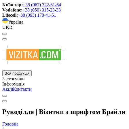
Київстар:
+38 (067) 322-61-64
Vodafone:
+38 (050) 315-23-33
Lifecell:
+38 (093) 170-41-51
Україна
UKR
Вся продукція
Застосунки
Інформація
Акції
Контакти
Рукоділля | Візитки з шрифтом Брайля
Головна