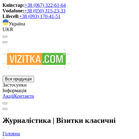
Київстар:
+38 (067) 322-61-64
Vodafone:
+38 (050) 315-23-33
Lifecell:
+38 (093) 170-41-51
Україна
UKR
Вся продукція
Застосунки
Інформація
Акції
Контакти
Журналістика | Візитки класичні
Головна