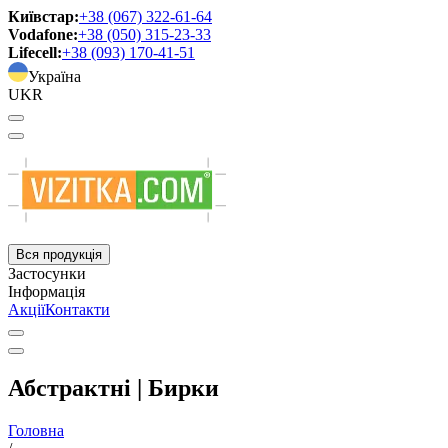
Київстар:
+38 (067) 322-61-64
Vodafone:
+38 (050) 315-23-33
Lifecell:
+38 (093) 170-41-51
Україна
UKR
Вся продукція
Застосунки
Інформація
Акції
Контакти
Абстрактні | Бирки
Головна