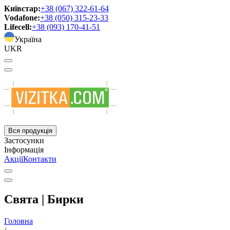
Київстар:
+38 (067) 322-61-64
Vodafone:
+38 (050) 315-23-33
Lifecell:
+38 (093) 170-41-51
Україна
UKR
Вся продукція
Застосунки
Інформація
Акції
Контакти
Свята | Бирки
Головна