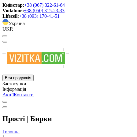
Київстар:
+38 (067) 322-61-64
Vodafone:
+38 (050) 315-23-33
Lifecell:
+38 (093) 170-41-51
Україна
UKR
Вся продукція
Застосунки
Інформація
Акції
Контакти
Прості | Бирки
Головна