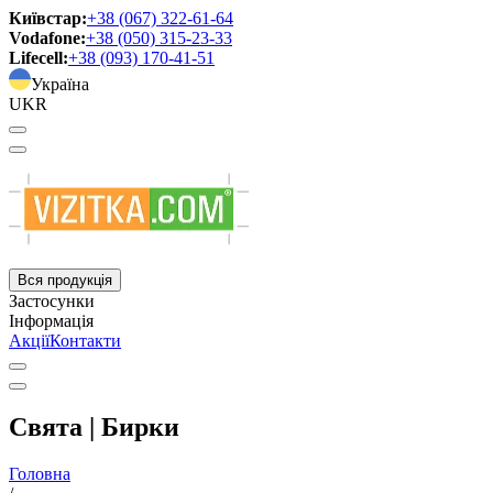
Київстар:
+38 (067) 322-61-64
Vodafone:
+38 (050) 315-23-33
Lifecell:
+38 (093) 170-41-51
Україна
UKR
Вся продукція
Застосунки
Інформація
Акції
Контакти
Свята | Бирки
Головна