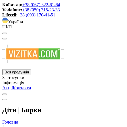
Київстар:
+38 (067) 322-61-64
Vodafone:
+38 (050) 315-23-33
Lifecell:
+38 (093) 170-41-51
Україна
UKR
Вся продукція
Застосунки
Інформація
Акції
Контакти
Діти | Бирки
Головна