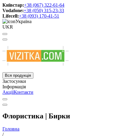
Київстар:
+38 (067) 322-61-64
Vodafone:
+38 (050) 315-23-33
Lifecell:
+38 (093) 170-41-51
Україна
UKR
Вся продукція
Застосунки
Інформація
Акції
Контакти
Флористика | Бирки
Головна
/