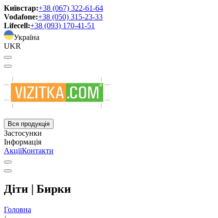
Київстар:
+38 (067) 322-61-64
Vodafone:
+38 (050) 315-23-33
Lifecell:
+38 (093) 170-41-51
Україна
UKR
Вся продукція
Застосунки
Інформація
Акції
Контакти
Діти | Бирки
Головна