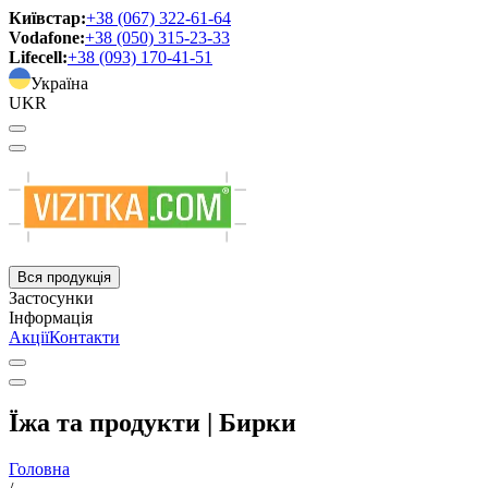
Київстар:
+38 (067) 322-61-64
Vodafone:
+38 (050) 315-23-33
Lifecell:
+38 (093) 170-41-51
Україна
UKR
Вся продукція
Застосунки
Інформація
Акції
Контакти
Їжа та продукти | Бирки
Головна