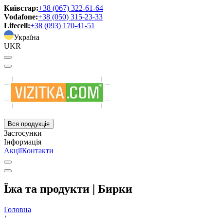
Київстар:
+38 (067) 322-61-64
Vodafone:
+38 (050) 315-23-33
Lifecell:
+38 (093) 170-41-51
Україна
UKR
Вся продукція
Застосунки
Інформація
Акції
Контакти
Їжа та продукти | Бирки
Головна