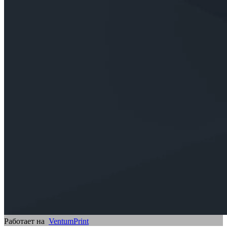
Работает на
VentumPrint