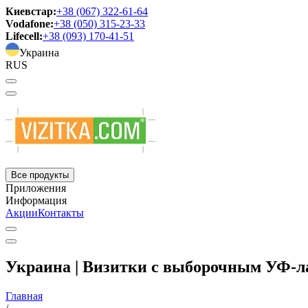
Киевстар:
+38 (067) 322-61-64
Vodafone:
+38 (050) 315-23-33
Lifecell:
+38 (093) 170-41-51
Украина
RUS
Все продукты
Приложения
Информация
Акции
Контакты
Украина | Визитки с выборочным УФ-л
Главная