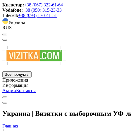
Киевстар:
+38 (067) 322-61-64
Vodafone:
+38 (050) 315-23-33
Lifecell:
+38 (093) 170-41-51
Украина
RUS
Все продукты
Приложения
Информация
Акции
Контакты
Украина | Визитки с выборочным УФ-л
Главная