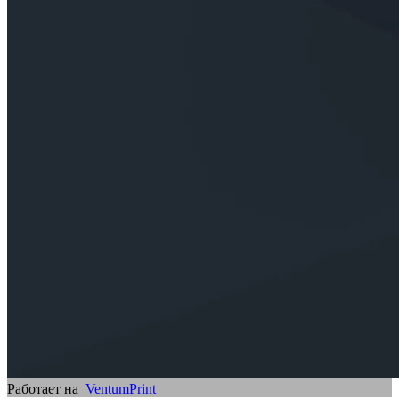
Работает на
VentumPrint