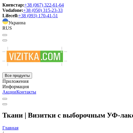
Киевстар:
+38 (067) 322-61-64
Vodafone:
+38 (050) 315-23-33
Lifecell:
+38 (093) 170-41-51
Украина
RUS
Все продукты
Приложения
Информация
Акции
Контакты
Ткани | Визитки с выборочным УФ-лак
Главная