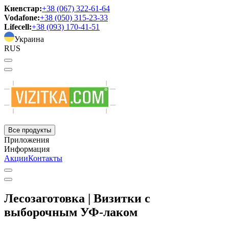
Киевстар:
+38 (067) 322-61-64
Vodafone:
+38 (050) 315-23-33
Lifecell:
+38 (093) 170-41-51
Украина
RUS
Все продукты
Приложения
Информация
Акции
Контакты
Лесозаготовка | Визитки с
выборочным УФ-лаком