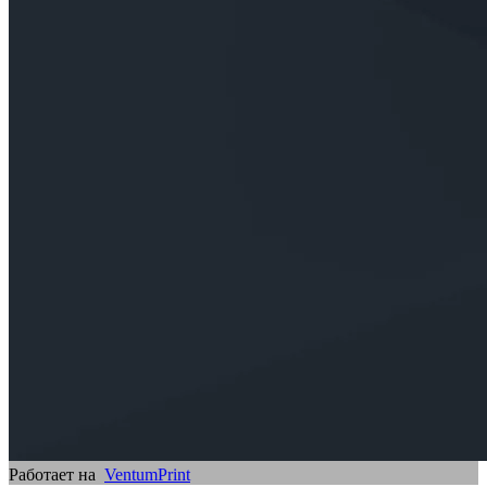
Работает на
VentumPrint