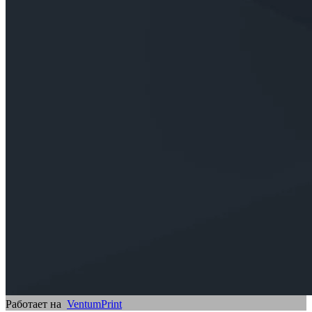
Работает на
VentumPrint